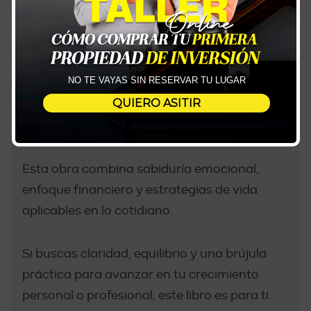
vida.
En este libro te guiaré para que descubras:
NO TE VAYAS SIN RESERVAR TU LUGAR
• Tus fortalezas
QUIERO ASITIR
• Tus estrategias
• Tu propio camino
Esta obra combina sabiduría emocional,
enfoque financiero y estrategias de vida
aplicables en lo cotidiano.
Si buscas claridad, equilibrio y una brújula
práctica para avanzar en tu crecimiento
personal o profesional, este libro es para ti.