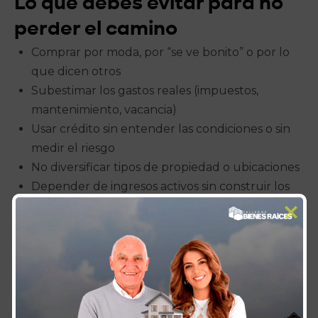
Lo que debes evitar para no
perder el camino
Comprar por moda, por “se ve bonito” o por lo
que dicen otros
Subestimar los gastos reales (impuestos,
mantenimiento, vacancia)
Usar crédito sin entender las condiciones o sin
medir el riesgo
No diversificar tipos de propiedad o ubicaciones
Depender de ingresos activos sin construir los
pasivos
“Invertir en bienes raíces no es solo de números. Es
de visión y acción constante.”