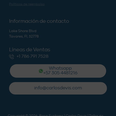
Políticas de reembolso
Información de contacto
Lake Shore Blvd
Tavares, Fl, 32778
Líneas de Ventas
+1 786 791 7528
Whatsapp
+57 305 4481216
info@carlosdevis.com