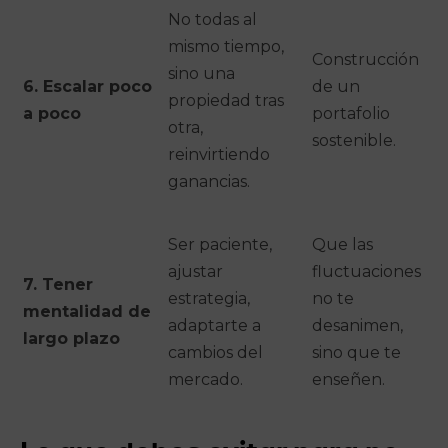
No todas al
mismo tiempo,
Construcción
sino una
6. Escalar poco
de un
propiedad tras
a poco
portafolio
otra,
sostenible.
reinvirtiendo
ganancias.
Ser paciente,
Que las
ajustar
fluctuaciones
7. Tener
estrategia,
no te
mentalidad de
adaptarte a
desanimen,
largo plazo
cambios del
sino que te
mercado.
enseñen.