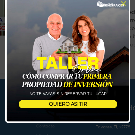
¿Por qué el flujo de caja en bienes raíces pued
Muchos nuevos inversionistas cometen el err
entender realmente cuánto dinero les va a d
terminan atrapados en activos que parecen b
financiera. Además, suelen subestimar gasto
LEER MÁS
NO TE VAYAS SIN RESERVAR TU LUGAR
QUIERO ASITIR
Informaci
Podcast
Blog
Lake Shore Blvd
Contacto
Tavares, Fl, 32778