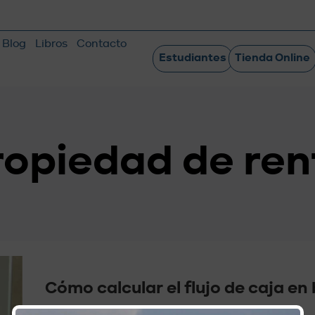
Blog
Libros
Contacto
Estudiantes
Tienda Online
ropiedad de ren
Cómo calcular el flujo de caja en
paso