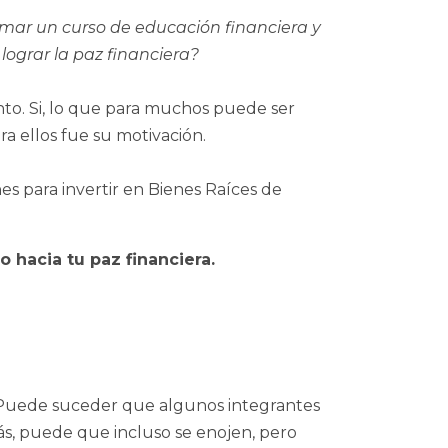
omar un curso de educación financiera y
lograr la paz financiera?
to. Si, lo que para muchos puede ser
NO TE VAYAS SIN RESERVAR TU LUGAR
ra ellos fue su motivación.
QUIERO ASITIR
es para invertir en Bienes Raíces de
o hacia tu paz financiera.
Puede suceder que algunos integrantes
más, puede que incluso se enojen, pero