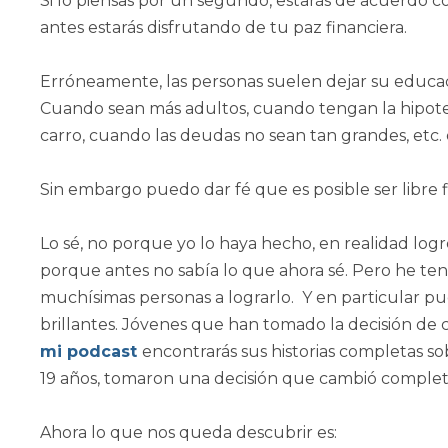
Si lo piensas por un segundo, estarás de acuerdo
antes estarás disfrutando de tu paz financiera.
Erróneamente, las personas suelen dejar su educac
Cuando sean más adultos, cuando tengan la hipot
carro, cuando las deudas no sean tan grandes, etc. e
Sin embargo puedo dar fé que es posible ser libre
Lo sé, no porque yo lo haya hecho, en realidad logr
porque antes no sabía lo que ahora sé. Pero he tend
muchísimas personas a lograrlo. Y en particular pu
brillantes. Jóvenes que han tomado la decisión de c
mi podcast
encontrarás sus historias completas s
19 años, tomaron una decisión que cambió complet
Ahora lo que nos queda descubrir es: