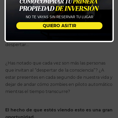
“
¿Qué hice con mi vida, que aprendí de nuevo, en
que mejoré?”
NO TE VAYAS SIN RESERVAR TU LUGAR
Suena duro cuando caes en ello. Sin embargo, no
QUIERO ASITIR
puedo dar paso hacia adelante si no veo que me
he estancado, que me he dormido, que tengo que
despertar…
¿Has notado que cada vez son más las personas
que invitan al “despertar de la consciencia”? ¿A
estar presentes en cada segundo de nuestra vida y
dejar de andar cómo zombies en piloto automático
mientras el tiempo transcurre?
El hecho de que estés viendo esto es una gran
oportunidad.