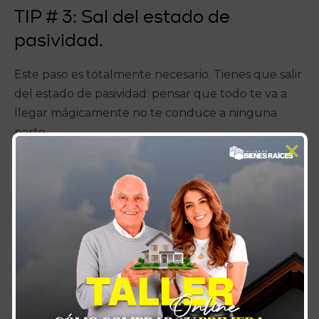
TIP # 3: Sal del estado de
pasividad.
Este paso es totalmente necesario. Tienes que salir
del estado de pasividad: pensar que todo te va a
llegar mágicamente no te conduce a ninguna
parte.
Recuerdo hace poco hablar con un amigo y él me
decía:
“Carlos me levanté a las seis, son las diez y
todavía no me he despertado”…
El problema de esto es que es así cómo se pasan
los días. Y cuando menos te das cuenta, se pasa la
vida. Es cómo estar viviendo dormido. Un día te
sales de ese estado y dices: