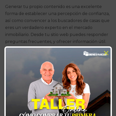
Generar tu propio contenido es una excelente
forma de establecer una percepción de confianza,
así como convencer a los buscadores de casas que
eres un verdadero experto en el mercado
inmobiliario. Desde tu sitio web puedes responder
preguntas frecuentes, y ofrecer información útil.
Un boletín semanal de noticias te permitirá
promover las propiedades que tienes en el
mercado.
Estos 5 consejos para un marketing online exitoso
de bienes raíces son solo la punta del iceberg de
todos los recursos que puedes utilizar para
potenciar tus inversiones. Estos puntos y muchos
más, son los que abarcamos en
nuestros
programas y talleres
donde enseñamos a las
personas cómo invertir en bienes raíces, crear