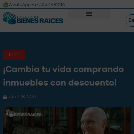
WhatsApp +57 305 4481216
E
BLOG
¡Cambia tu vida comprando
inmuebles con descuento!
abril 18, 2017