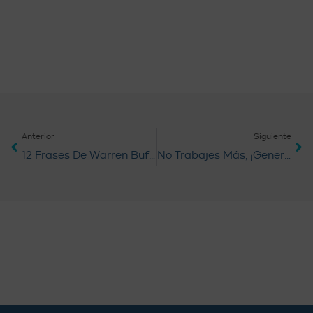
Anterior
Siguiente
12 Frases De Warren Buffett Sobre Inversión En Bienes Raíces
No Trabajes Más, ¡genera Ingresos Pasivos!