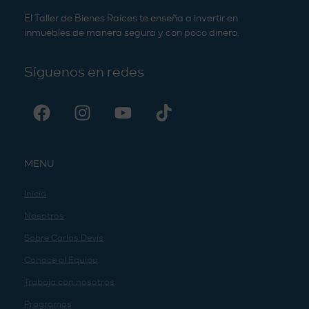
El Taller de Bienes Raíces te enseña a invertir en
inmuebles de manera segura y con poco dinero.
Síguenos en redes
MENU
Inicio
Nosotros
Sobre Carlos Devis
Conoce al Equipo
Trabaja con nosotros
Programas