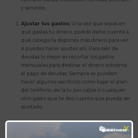
y servicios.
Ajustar tus gastos:
Una vez que sepas en
qué gastas tu dinero, podrás darte cuenta a
qué categoría dispones más dinero para ver
si puedes hacer ajustes allí. Para salir de
deudas lo mejor es recortar los gastos
mensuales para destinar el dinero sobrante
al pago de deudas. Siempre se pueden
hacer algunos sacrificios como bajar el plan
del teléfono, de la tv por cable o cualquier
otro gasto que te des cuenta que pueda ser
ajustado.
Enfócate en una deuda a la vez:
Si tienes
varias deudas lo que te aconsejo es que te