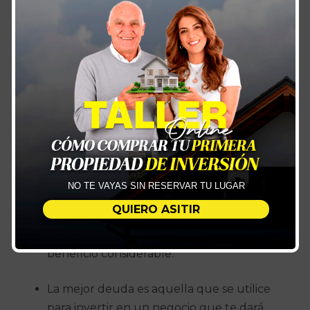
concentres en amortizar una a la vez. Es
decir, cancela el pago mínimo de todas tus
deudas menos de la que tenga el menor
monto mensual. Así, la eliminarás más rápido
de tu lista y, si eres ansioso, verás avances con
mayor regularidad.
Puntos importantes a tomar en
cuenta siempre:
NO TE VAYAS SIN RESERVAR TU LUGAR
QUIERO ASITIR
No te endeudes para comprar lujos o para
comprar artículos que no te darán algún
beneficio considerable.
La mejor deuda es aquella que se utilice
para invertir en un negocio que te dará