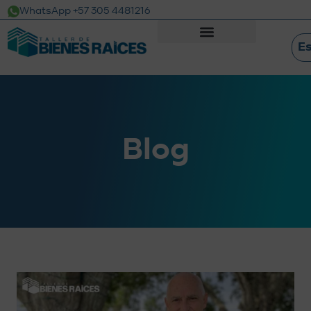
WhatsApp +57 305 4481216
E
Blog