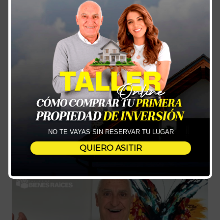
Que Warren Buffet , uno de los cinco
hombres más ricos del mundo, diga que
si tuviera más tiempo invertiría más en
bienes raíces, específicamente en casas
o apartamentos para arrendar, ¡es un
buen dato! Y para profundizar un poco
más acerca de su forma de pensar,
veremos las 12 Frases de Warren Buffett
sobre inversión…
NO TE VAYAS SIN RESERVAR TU LUGAR
LEER MÁS
QUIERO ASITIR